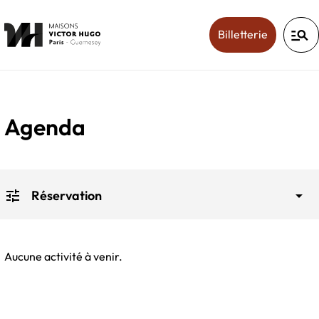
manage_search
(ouverture
Billetterie
Agenda
tune
arrow_drop_down
Réservation
Aucune activité à venir.