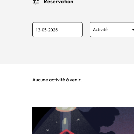
tune
Réservation
Date
Activité :
arrow_dr
Aucune activité à venir.