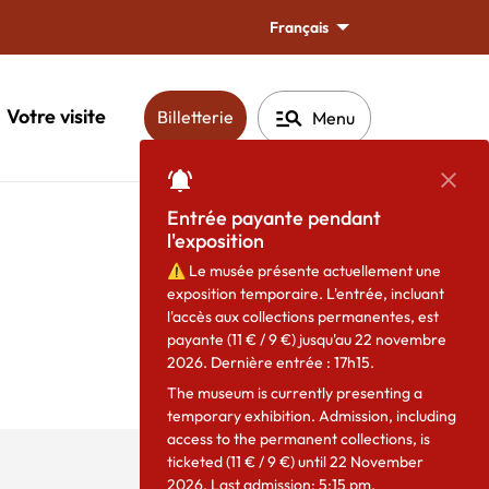
Français
manage_search
Votre visite
(ouverture dans une nouvelle fen
Billetterie
Menu
Ferm
Entrée payante pendant
l'exposition
Partager
⚠️
Le musée présente actuellement une
exposition temporaire. L'entrée, incluant
l'accès aux collections permanentes, est
payante (11 € / 9 €) jusqu'au 22 novembre
2026. Dernière entrée : 17h15.
The museum is currently presenting a
temporary exhibition. Admission, including
access to the permanent collections, is
ticketed (11 € / 9 €) until 22 November
2026. Last admission: 5:15 pm.