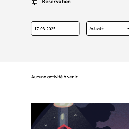
tune
Réservation
Date
Activité :
arrow_dr
Aucune activité à venir.