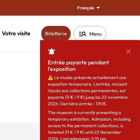
Français
manage_search
Votre visite
(ouverture dans une nouvelle fen
Billetterie
Menu
Ferm
Entrée payante pendant
l'exposition
Partager
⚠️
Le musée présente actuellement une
exposition temporaire. L'entrée, incluant
l'accès aux collections permanentes, est
payante (11 € / 9 €) jusqu'au 22 novembre
2026. Dernière entrée : 17h15.
The museum is currently presenting a
temporary exhibition. Admission, including
access to the permanent collections, is
ticketed (11 € / 9 €) until 22 November
2026. Last admission: 5:15 pm.