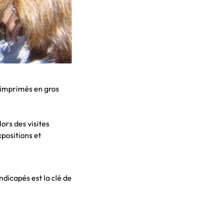
c, imprimés en gros
lors des visites
xpositions et
ndicapés est la clé de