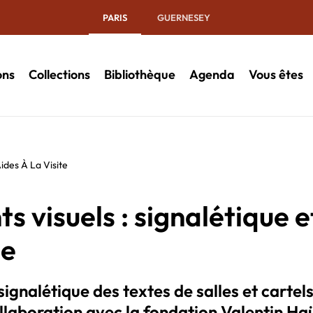
PARIS
GUERNESEY
ons
Collections
Bibliothèque
Agenda
Vous êtes
Aides À La Visite
ts visuels : signalétique e
te
ignalétique des textes de salles et cartels
ollaboration avec la fondation Valentin Ha