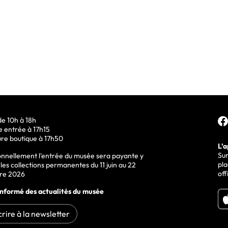
Suiv
e 10h à 18h
e entrée à 17h15
re boutique à 17h50
L’a
Sur
onnellement l'entrée du musée sera payante y
pla
les collections permanentes du 11 juin au 22
off
re 2026
informé des actualités du musée
crire à la newsletter