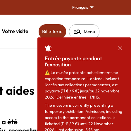
Français
manage_search
Votre visite
(ouverture dans une nouvelle fen
Billetterie
Menu
Ferm
Entrée payante pendant
l'exposition
Partager
⚠️
Le musée présente actuellement une
exposition temporaire. L'entrée, incluant
l'accès aux collections permanentes, est
t aides
payante (11 € / 9 €) jusqu'au 22 novembre
2026. Dernière entrée : 17h15.
The museum is currently presenting a
temporary exhibition. Admission, including
access to the permanent collections, is
 a été
ticketed (11 € / 9 €) until 22 November
üy, respectant
2026. Last admission: 5:15 pm.