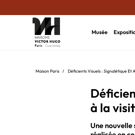
Musée
Expositi
Maison Paris
/
Déficients Visuels : Signalétique Et 
Déficien
à la visi
Une nouvelle s
réalisée en c