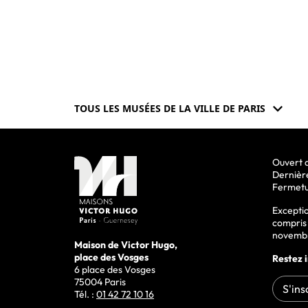
expand_more
TOUS LES MUSÉES
DE LA VILLE DE PARIS
Ouvert d
Dernièr
Fermetu
Excepti
compris 
novemb
Maison de Victor Hugo,
place des Vosges
Restez 
6 place des Vosges
75004 Paris
S'ins
Tél. :
01 42 72 10 16