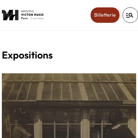
manage_search
(ouverture
Billetterie
Expositions