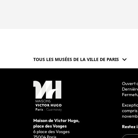
expand_more
TOUS LES MUSÉES
DE LA VILLE DE PARIS
Ouvert d
Dernièr
Fermetu
Excepti
compris 
novemb
Maison de Victor Hugo,
place des Vosges
Restez 
6 place des Vosges
75004 Paris