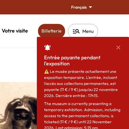
Français
manage_search
Votre visite
(ouverture dans une nouvelle fen
Billetterie
Menu
Ferm
Entrée payante pendant
l'exposition
Partager
⚠️
Le musée présente actuellement une
exposition temporaire. L'entrée, incluant
l'accès aux collections permanentes, est
payante (11 € / 9 €) jusqu'au 22 novembre
2026. Dernière entrée : 17h15.
The museum is currently presenting a
temporary exhibition. Admission, including
access to the permanent collections, is
ticketed (11 € / 9 €) until 22 November
2026. Last admission: 5:15 pm.