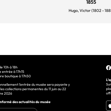
1855
Hugo, Victor (1802 - 188
Suiv
e 10h à 18h
e entrée à 17h15
re boutique à 17h50
L’a
Sur
onnellement l'entrée du musée sera payante y
pla
les collections permanentes du 11 juin au 22
off
re 2026
informé des actualités du musée