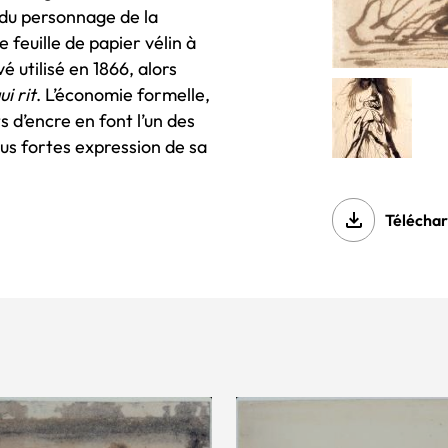
 du personnage de la
 feuille de papier vélin à
 utilisé en 1866, alors
i rit
. L’économie formelle,
s d’encre en font l’un des
lus fortes expression de sa
file_download
Téléchar